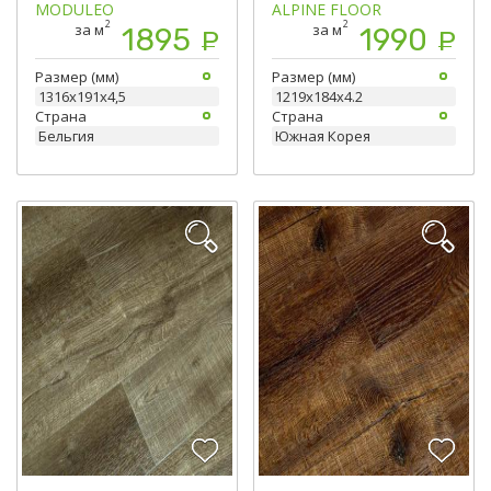
MODULEO
ALPINE FLOOR
2
2
за м
за м
1895
1990
Р
Р
Размер (мм)
Размер (мм)
1316х191х4,5
1219х184х4.2
Страна
Страна
Бельгия
Южная Корея