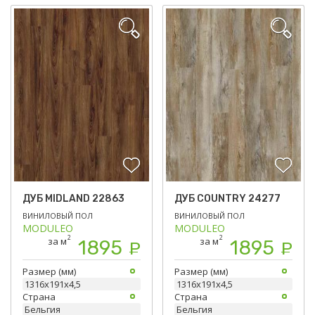
ДУБ MIDLAND 22863
ДУБ COUNTRY 24277
ВИНИЛОВЫЙ ПОЛ
ВИНИЛОВЫЙ ПОЛ
MODULEO
MODULEO
2
2
за м
за м
1895
1895
Р
Р
Размер (мм)
Размер (мм)
1316х191х4,5
1316х191х4,5
Страна
Страна
Бельгия
Бельгия