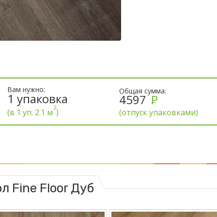
Вам нужно:
Общая сумма:
1
упаковка
4597
Р
2
(отпуск упаковками)
(в 1 уп. 2.1 м
)
 Fine Floor Дуб