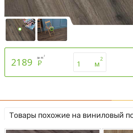
2
2
за m
2189
Р
м
Товары похожие на виниловый пол