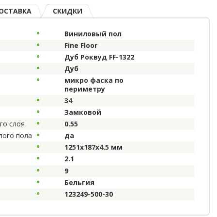
ОСТАВКА
СКИДКИ
Виниловый пол
Fine Floor
Дуб Роквуд FF-1322
Дуб
микро фаска по
периметру
34
Замковой
го слоя
0.55
лого пола
да
1251х187х4.5 мм
2.1
9
Бельгия
123249-500-30