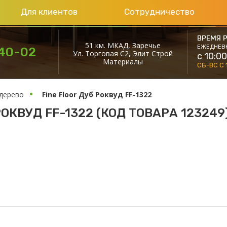
Для клиентов
Сотрудничество
ВРЕМЯ Р
51 км. МКАД, Заречье
ЕЖЕДНЕВ
40
-02
Ул. Торговая С2, Элит Строй
с 10:00
Материалы
СБ-ВС С 
дерево
Fine Floor Дуб Роквуд FF-1322
ОКВУД FF-1322 (КОД ТОВАРА 123249