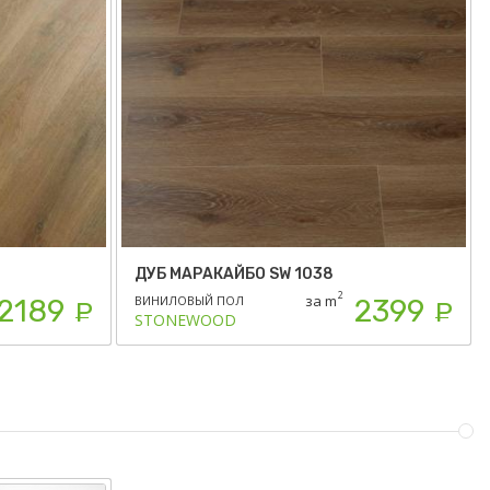
ДУБ МАРАКАЙБО SW 1038
2
за m
ВИНИЛОВЫЙ ПОЛ
2189
2399
Р
Р
STONEWOOD