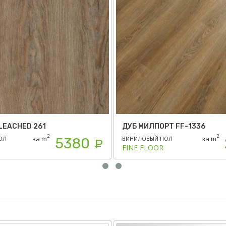
LEACHED 261
ДУБ МИЛПОРТ FF-1336
2
2
за m
за m
ОЛ
ВИНИЛОВЫЙ ПОЛ
5380
Р
FINE FLOOR