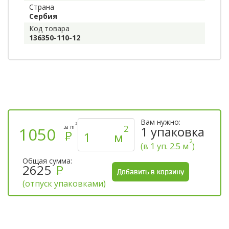
Страна
Сербия
Код товара
136350-110-12
Вам нужно:
2
2
за m
1
упаковка
1050
Р
м
2
(в 1 уп. 2.5 м
)
Общая сумма:
2625
Р
(отпуск упаковками)